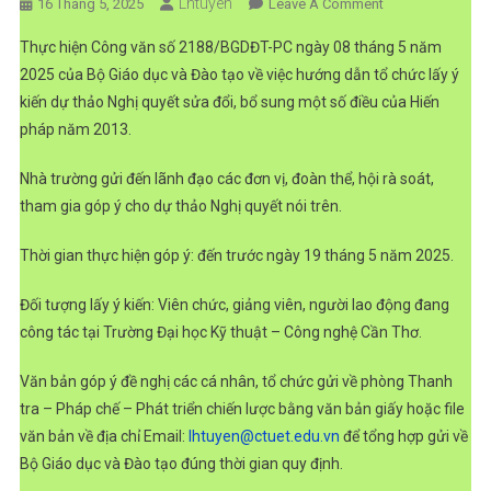
Lhtuyen
On
16 Tháng 5, 2025
Leave A Comment
Lấy
Thực hiện Công văn số 2188/BGDĐT-PC ngày 08 tháng 5 năm
Ý
2025 của Bộ Giáo dục và Đào tạo về việc hướng dẫn tổ chức lấy ý
Kiến
kiến dự thảo Nghị quyết sửa đổi, bổ sung một số điều của Hiến
Dự
pháp năm 2013.
Thảo
Nghị
Nhà trường gửi đến lãnh đạo các đơn vị, đoàn thể, hội rà soát,
Quyết
Sửa
tham gia góp ý cho dự thảo Nghị quyết nói trên.
Đổi,
Thời gian thực hiện góp ý: đến trước ngày 19 tháng 5 năm 2025.
Bổ
Sung
Đối tượng lấy ý kiến: Viên chức, giảng viên, người lao động đang
Một
Số
công tác tại Trường Đại học Kỹ thuật – Công nghệ Cần Thơ.
Điều
Văn bản góp ý đề nghị các cá nhân, tổ chức gửi về phòng Thanh
Của
Hiến
tra – Pháp chế – Phát triển chiến lược bằng văn bản giấy hoặc file
Pháp
văn bản về địa chỉ Email:
lhtuyen@ctuet.edu.vn
để tổng hợp gửi về
Năm
Bộ Giáo dục và Đào tạo đúng thời gian quy định.
2013