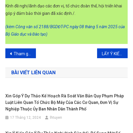
Kính đề nghị lãnh đạo các đơn vị, tổ chức đoàn thể, hội triển khai
góp ý đảm bảo thời gian đã xác định./.
(kèm Công văn số 2188/BGDĐT-PC ngày 08 tháng 5 năm 2025 của
Bộ Giáo dục và Đào tạo)
Điều
Tham gia ý kiến dự thảo sửa đổi, bổ sung một số điều của Luật Quốc phòng năm 2018, Luật Dân quân tự vệ năm 2019, Luật Giáo dục quốc phòng và an ninh năm 2013
LẤY Ý KIẾN DỰ THẢO THÔNG TƯ BAN HÀNH KÈM QUY CHẾ ĐÀO TẠO TRÌNH ĐỘ ĐẠI HỌC
hướng
BÀI VIẾT LIÊN QUAN
bài
viết
Xin Góp Ý Dự Thảo Kế Hoạch Rà Soát Văn Bản Quy Phạm Pháp
Luật Liên Quan Tổ Chức Bộ Máy Của Các Cơ Quan, Đơn Vị Sự
Nghiệp Thuộc Ủy Ban Nhân Dân Thành Phố
17 Tháng 12, 2024
lhtuyen