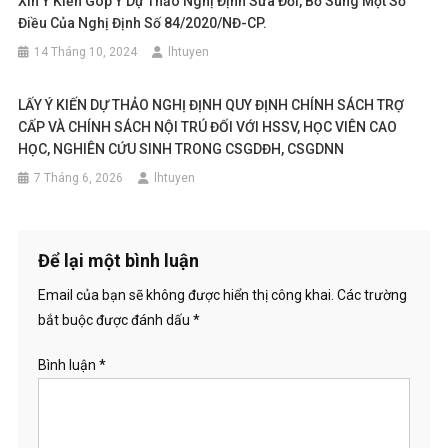
Xin Ý Kiến Góp Ý Dự Thảo Nghị Định Sửa Đổi, Bổ Sung Một Số
Điều Của Nghị Định Số 84/2020/NĐ-CP.
14 Tháng 10, 2024
lhtuyen
LẤY Ý KIẾN DỰ THẢO NGHỊ ĐỊNH QUY ĐỊNH CHÍNH SÁCH TRỢ
CẤP VÀ CHÍNH SÁCH NỘI TRÚ ĐỐI VỚI HSSV, HỌC VIÊN CAO
HỌC, NGHIÊN CỨU SINH TRONG CSGDĐH, CSGDNN
7 Tháng 6, 2026
lhtuyen
Để lại một bình luận
Email của bạn sẽ không được hiển thị công khai.
Các trường
bắt buộc được đánh dấu
*
Bình luận
*