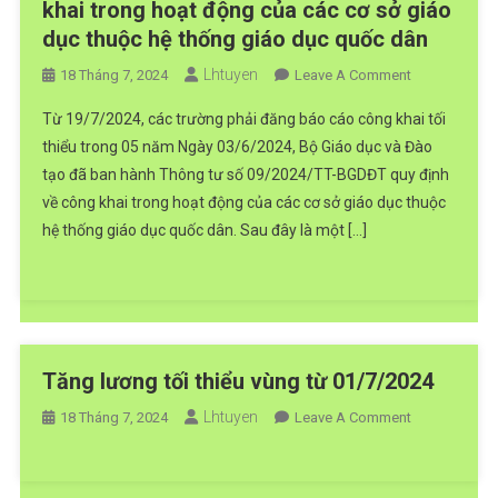
khai trong hoạt động của các cơ sở giáo
dục thuộc hệ thống giáo dục quốc dân
Lhtuyen
On
18 Tháng 7, 2024
Leave A Comment
Thông
Từ 19/7/2024, các trường phải đăng báo cáo công khai tối
Tư
thiểu trong 05 năm Ngày 03/6/2024, Bộ Giáo dục và Đào
09/2024/TT-
tạo đã ban hành Thông tư số 09/2024/TT-BGDĐT quy định
BGDĐT
về công khai trong hoạt động của các cơ sở giáo dục thuộc
Của
Bộ
hệ thống giáo dục quốc dân. Sau đây là một […]
Giáo
Dục
Và
Đào
Tạo
Tăng lương tối thiểu vùng từ 01/7/2024
Quy
Định
Lhtuyen
On
18 Tháng 7, 2024
Leave A Comment
Về
Tăng
Công
Lương
Khai
Tối