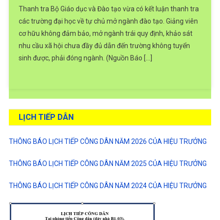
Thanh
Thanh tra Bộ Giáo dục và Đào tạo vừa có kết luận thanh tra
Tra
các trường đại học về tự chủ mở ngành đào tạo. Giảng viên
Bộ
cơ hữu không đảm bảo, mở ngành trái quy định, khảo sát
Giáo
nhu cầu xã hội chưa đầy đủ dẫn đến trường không tuyển
Dục
Và
sinh được, phải đóng ngành. (Nguồn Báo […]
Đào
Tạo:
Nhiều
Trường
Đại
LỊCH TIẾP DÂN
Học
Vi
THÔNG BÁO LỊCH TIẾP CÔNG DÂN NĂM 2026 CỦA HIỆU TRƯỞNG
Phạm
Khi
THÔNG BÁO LỊCH TIẾP CÔNG DÂN NĂM 2025 CỦA HIỆU TRƯỞNG
Tự
Chủ
THÔNG BÁO LỊCH TIẾP CÔNG DÂN NĂM 2024 CỦA HIỆU TRƯỞNG
Mở
Ngành